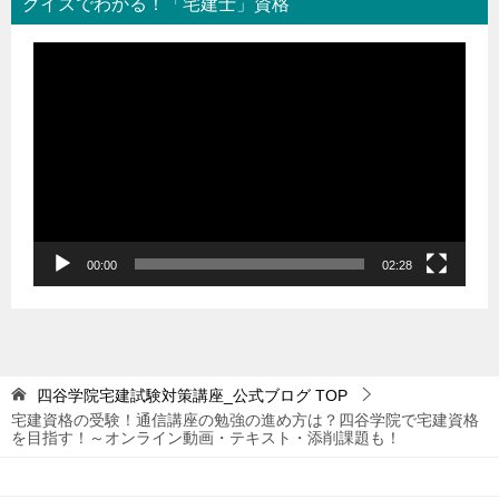
クイズでわかる！「宅建士」資格
動
画
プ
レ
ー
ヤ
ー
00:00
02:28
四谷学院宅建試験対策講座_公式ブログ
TOP
宅建資格の受験！通信講座の勉強の進め方は？四谷学院で宅建資格
を目指す！～オンライン動画・テキスト・添削課題も！