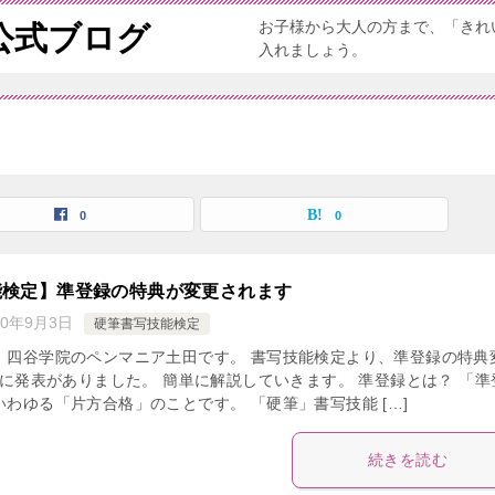
お子様から大人の方まで、「きれ
公式ブログ
入れましょう。
0
0
能検定】準登録の特典が変更されます
20年9月3日
硬筆書写技能検定
、四谷学院のペンマニア土田です。 書写技能検定より、準登録の特典
2に発表がありました。 簡単に解説していきます。 準登録とは？ 「準
わゆる「片方合格」のことです。 「硬筆」書写技能 […]
続きを読む