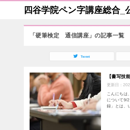
四谷学院ペン字講座総合_
「硬筆検定 通信講座」の記事一覧
Tweet
【書写技
更新日：
20
こんにちは
について9/
録」とは、い