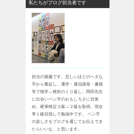
私たちがブログ担当者です
担当の後藤です。悲しいほどのヘタな
字から奮起し、通学・通信講座・書籍
等で独学→挫折のくり返し。岡田先生
に出会いペン字のおもしろさに目覚
め、硬筆検定３級→２級を取得。現在
準１級目指して勉強中です。 ペン字
の楽しさをブログを通じてお伝えでき
たらいいな、と思います。