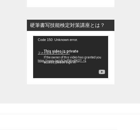
硬筆書写技能検定対策講座とは？
動
Code 150: Unknown error.
画
ファイルをダウンロード:
プ
https://youtu.be/uNJwPWyrBKQ?_=1
レ
ー
ヤ
ー