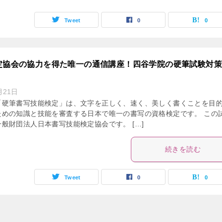
Tweet
0
0
定協会の協力を得た唯一の通信講座！四谷学院の硬筆試験対
月21日
「硬筆書写技能検定」は、文字を正しく、速く、美しく書くことを目
ための知識と技能を審査する日本で唯一の書写の資格検定です。 この
般財団法人日本書写技能検定協会です。 […]
続きを読む
Tweet
0
0