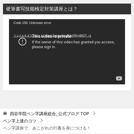
硬筆書写技能検定対策講座とは？
動
Code 150: Unknown error.
画
ファイルをダウンロード: https://youtu.be/uNJwPWyrBKQ?_=1
プ
レ
ー
ヤ
ー
四谷学院ペン字講座総合_公式ブログ
TOP
ペン字上達のコツ
ペン字講座で、あこがれの行書を身につける！