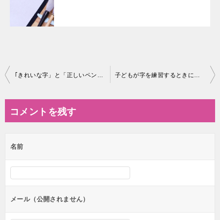
投
｢きれいな字」と「正しいペンの持ち方」の関係とは？
子どもが字を練習するときに重要な３つのこと~通信講座で学ぶという選択肢
稿
ナ
コメントを残す
ビ
ゲ
名前
ー
シ
ョ
ン
メール（公開されません）