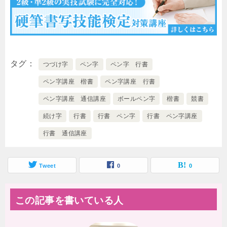
タグ
つづけ字
ペン字
ペン字 行書
ペン字講座 楷書
ペン字講座 行書
ペン字講座 通信講座
ボールペン字
楷書
競書
続け字
行書
行書 ペン字
行書 ペン字講座
行書 通信講座
Tweet
0
0
この記事を書いている人