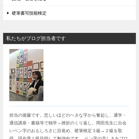
硬筆書写技能検定
私たちがブログ担当者です
担当の後藤です。悲しいほどのヘタな字から奮起し、通学・
通信講座・書籍等で独学→挫折のくり返し。岡田先生に出会
いペン字のおもしろさに目覚め、硬筆検定３級→２級を取
得。現在準１級目指して勉強中です。 ペン字の楽しさをブロ