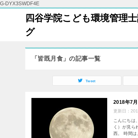
G-DYX3SWDF4E
四谷学院こども環境管理士
グ
「皆既月食」の記事一覧
Tweet
2018年
更新日：
20
こんにちは
く）が見ら
西。 時間は