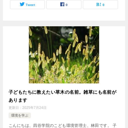
Tweet
0
0
子どもたちに教えたい草木の名前。雑草にも名前が
あります
更新日：
2025年7月24日
環境を学ぶ
こんにちは、四谷学院のこども環境管理士、林田です。 子