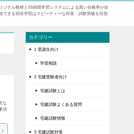
リジナル教材と55段階学習システムによる高い合格率が自
格できる四谷学院はスピーディーな対策・試験突破を目指
カテゴリー
1 受講生向け
学習相談
2 宅建受験者向け
宅建試験とは
見な
宅建試験よくある質問
事項
宅建試験情報
3 宅建試験対策