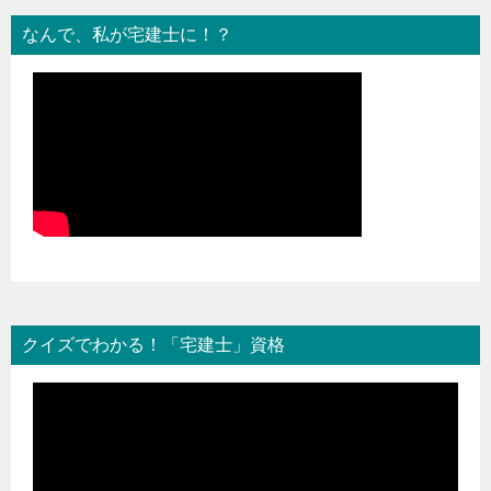
なんで、私が宅建士に！？
クイズでわかる！「宅建士」資格
動
画
プ
レ