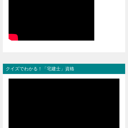
クイズでわかる！「宅建士」資格
動
画
プ
レ
ー
ヤ
ー