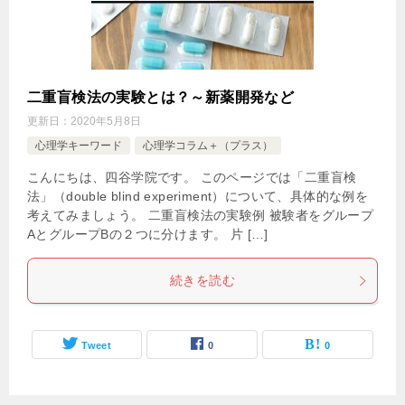
二重盲検法の実験とは？～新薬開発など
更新日：
2020年5月8日
心理学キーワード
心理学コラム＋（プラス）
こんにちは、四谷学院です。 このページでは「二重盲検
法」（double blind experiment）について、具体的な例を
考えてみましょう。 二重盲検法の実験例 被験者をグループ
AとグループBの２つに分けます。 片 […]
続きを読む
Tweet
0
0