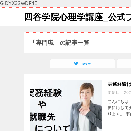
G-DYX3SWDF4E
四谷学院心理学講座_公式
「専門職」の記事一覧
Tweet
実務経験
更新日：
20
こんにちは
要に応じて
ります。 事