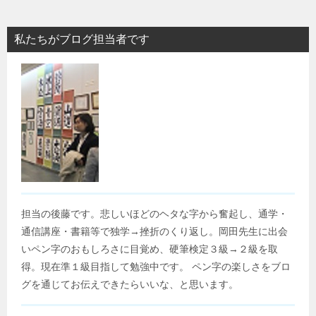
私たちがブログ担当者です
担当の後藤です。悲しいほどのヘタな字から奮起し、通学・
通信講座・書籍等で独学→挫折のくり返し。岡田先生に出会
いペン字のおもしろさに目覚め、硬筆検定３級→２級を取
得。現在準１級目指して勉強中です。 ペン字の楽しさをブロ
グを通じてお伝えできたらいいな、と思います。