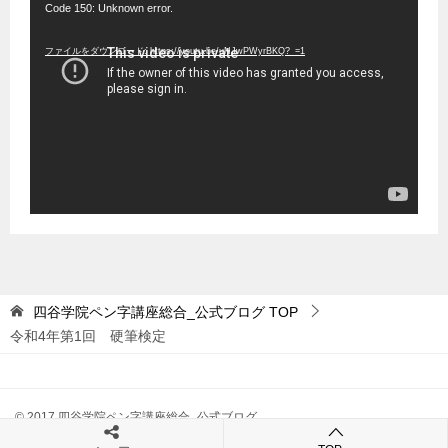
動
Code 150: Unknown error.
画
ファイルをダウンロード: https://youtu.be/uNJwPWyrBKQ?_=1
プ
レ
ー
ヤ
ー
四谷学院ペン字講座総合_公式ブログ
TOP
令和4年第1回 硬筆検定
© 2017 四谷学院ペン字講座総合_公式ブログ