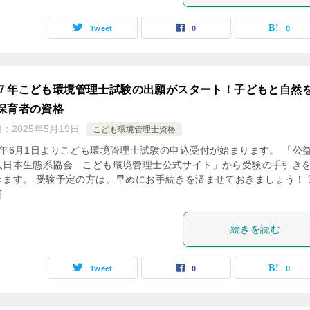
Tweet
0
0
７年こども環境管理士試験の出願がスタート！子どもと自然
保育者の資格
日：
2025年5月19日
こども環境管理士資格
7年6月1日よりこども環境管理士試験の申込受付が始まります。 「公
人日本生態系協会 こども環境管理士公式サイト」から受験の手引き
きます。 受験予定の方は、早めにお手続きを済ませておきましょう！ 
]
続きを読む
Tweet
0
0