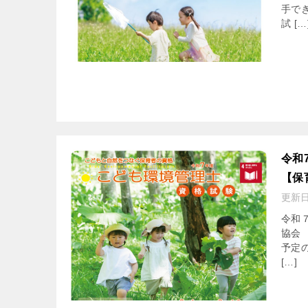
手で
試 […
令和
【保
更新
令和
協会
予定
[…]