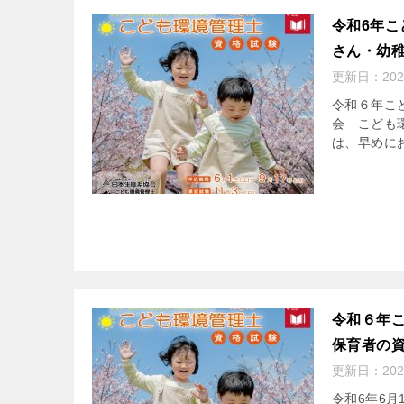
令和6年こ
さん・幼
更新日：
20
令和６年こ
会 こども
は、早めにお
令和６年
保育者の
更新日：
20
令和6年6