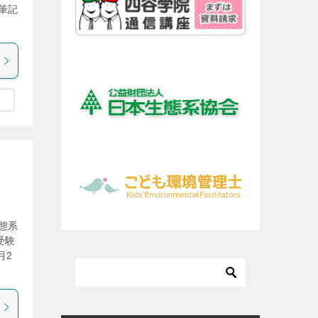
筆記
態系
受験
月2