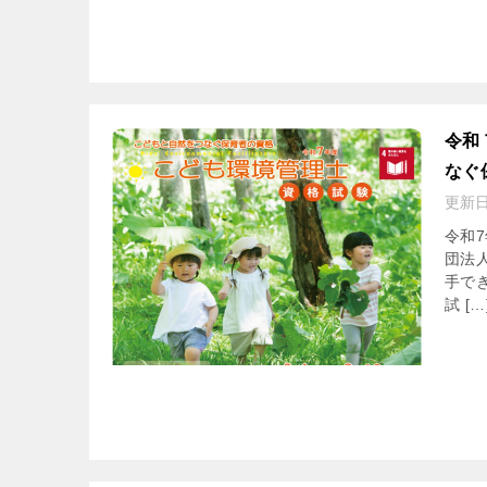
令和
なぐ
更新
令和
団法
手で
試 […