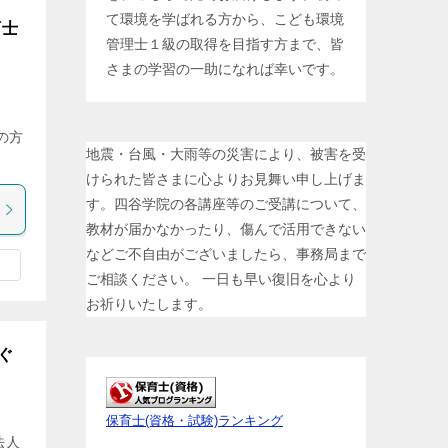
て環境を学ばれる方から、こども環境
育士
管理士１級の取得を目指す方まで、皆
さまの学習の一助になれば幸いです。
の方
地震・台風・大雨等の災害により、被害を受
けられた皆さまに心よりお見舞い申し上げま
す。四谷学院の各講座等のご受講について、
教材が届かなかったり、傷んで活用できない
などご不自由がございましたら、事務局まで
ご相談ください。 一日も早い復旧を心より
お祈りいたします。
ぐ
保育士(資格・試験)ランキング
法人