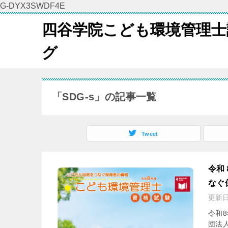
G-DYX3SWDF4E
四谷学院こども環境管理士
グ
「SDG-s」の記事一覧
Tweet
令和
なぐ
更新
令和
団法