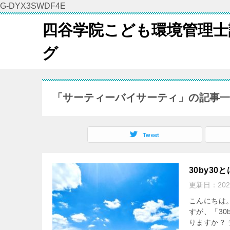
G-DYX3SWDF4E
四谷学院こども環境管理士
グ
「サーティーバイサーティ」の記事
Tweet
30by3
更新日：
20
こんにちは
すが、「30
りますか？ 