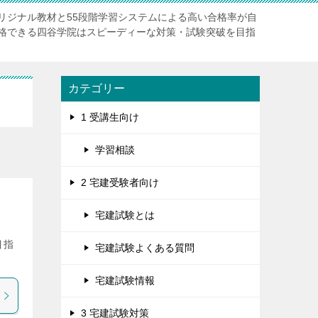
リジナル教材と55段階学習システムによる高い合格率が自
格できる四谷学院はスピーディーな対策・試験突破を目指
カテゴリー
1 受講生向け
学習相談
2 宅建受験者向け
宅建試験とは
目指
宅建試験よくある質問
。
宅建試験情報
3 宅建試験対策