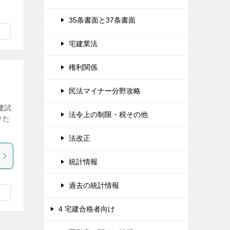
35条書面と37条書面
宅建業法
権利関係
民法マイナー分野攻略
建試
法令上の制限・税その他
けた
法改正
統計情報
過去の統計情報
4 宅建合格者向け