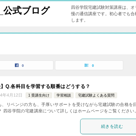
四谷学院宅建試験対策講座は、オ
_公式ブログ
慢の通信講座です。初心者でも合
します。
覧
0
0
】Q.各科目を学習する順番はどうする？
24年4月12日
1 受講生向け
学習相談
宅建試験よくある質問
も、リベンジの方も、手厚いサポートを受けながら宅建試験の合格を
？ 四谷学院の宅建講座について詳しくはホームページをご覧ください
続きを読む