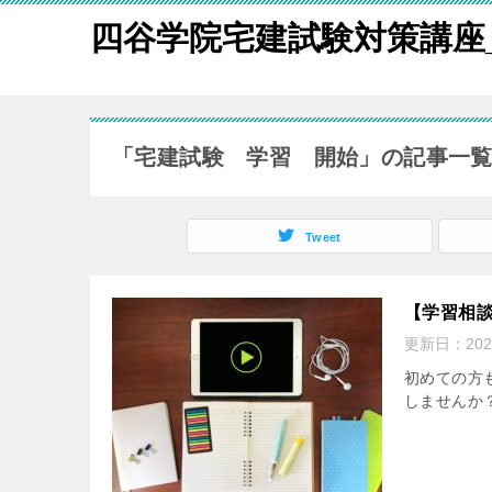
四谷学院宅建試験対策講座
「宅建試験 学習 開始」の記事一
Tweet
【学習相談
更新日：
20
初めての方
しませんか