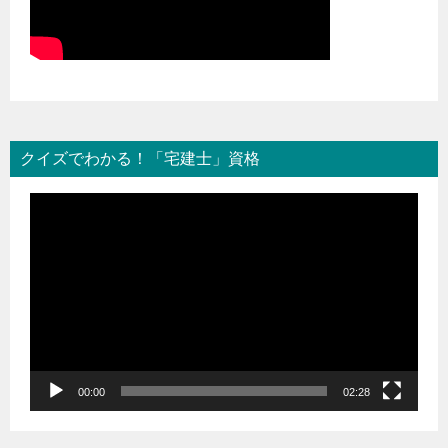
クイズでわかる！「宅建士」資格
動
画
プ
レ
ー
ヤ
ー
00:00
02:28