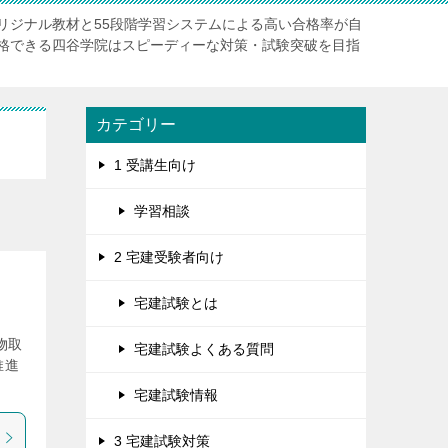
リジナル教材と55段階学習システムによる高い合格率が自
格できる四谷学院はスピーディーな対策・試験突破を目指
カテゴリー
1 受講生向け
学習相談
2 宅建受験者向け
宅建試験とは
物取
宅建試験よくある質問
推進
宅建試験情報
3 宅建試験対策