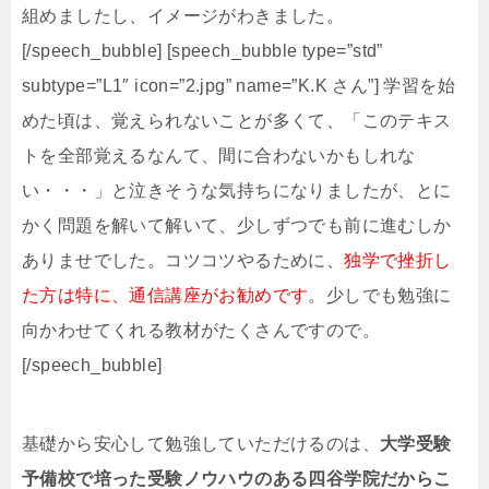
組めましたし、イメージがわきました。
[/speech_bubble] [speech_bubble type=”std”
subtype=”L1″ icon=”2.jpg” name=”K.K さん”] 学習を始
めた頃は、覚えられないことが多くて、「このテキス
トを全部覚えるなんて、間に合わないかもしれな
い・・・」と泣きそうな気持ちになりましたが、とに
かく問題を解いて解いて、少しずつでも前に進むしか
ありませでした。コツコツやるために、
独学で挫折し
た方は特に、通信講座がお勧めです
。少しでも勉強に
向かわせてくれる教材がたくさんですので。
[/speech_bubble]
基礎から安心して勉強していただけるのは、
大学受験
予備校で培った受験ノウハウのある四谷学院だからこ