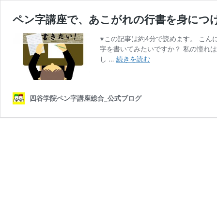
ペン字講座で、あこがれの行書を身につ
※この記事は約4分で読めます。 こ
字を書いてみたいですか？ 私の憧れ
ペ
し …
続きを読む
ン
字
講
四谷学院ペン字講座総合_公式ブログ
座
で、
あ
こ
が
れ
の
行
書
を
身
に