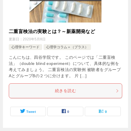
二重盲検法の実験とは？～新薬開発など
更新日：
2020年5月8日
心理学キーワード
心理学コラム＋（プラス）
こんにちは、四谷学院です。 このページでは「二重盲検
法」（double blind experiment）について、具体的な例を
考えてみましょう。 二重盲検法の実験例 被験者をグループ
AとグループBの２つに分けます。 片 […]
続きを読む
Tweet
0
0